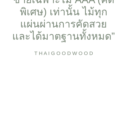
พิเศษ) เท่านั้น ไม้ทุก
แผ่นผ่านการคัดสวย
และได้มาตฐานทั้งหมด”
T H A I G O O D W O O D